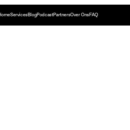
Home
Services
Blog
Podcast
Partners
Over Ons
FAQ