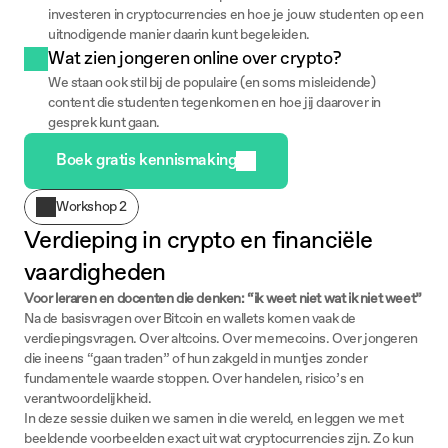
investeren in cryptocurrencies en hoe je jouw studenten op een 
uitnodigende manier daarin kunt begeleiden.
Wat zien jongeren online over crypto?
We staan ook stil bij de populaire (en soms misleidende) 
content die studenten tegenkomen en hoe jij daarover in 
gesprek kunt gaan.
Boek gratis kennismaking
Workshop 2
Verdieping in crypto en financiële 
vaardigheden
Voor leraren en docenten die denken: “ik weet niet wat ik niet weet”
Na de basisvragen over Bitcoin en wallets komen vaak de
verdiepingsvragen. Over altcoins. Over memecoins. Over jongeren
die ineens “gaan traden” of hun zakgeld in muntjes zonder
fundamentele waarde stoppen. Over handelen, risico’s en
verantwoordelijkheid.
In deze sessie duiken we samen in die wereld, en leggen we met
beeldende voorbeelden exact uit wat cryptocurrencies zijn. Zo kun