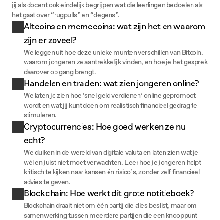
jij als docent ook eindelijk begrijpen wat die leerlingen bedoelen als
het gaat over “rugpulls” en “degens”.
Altcoins en memecoins: wat zijn het en waarom 
zijn er zoveel?
We leggen uit hoe deze unieke munten verschillen van Bitcoin, 
waarom jongeren ze aantrekkelijk vinden, en hoe je het gesprek 
daarover op gang brengt.
Handelen en traden: wat zien jongeren online?
We laten je zien hoe ‘snel geld verdienen’ online gepromoot 
wordt en wat jij kunt doen om realistisch financieel gedrag te 
stimuleren.
Cryptocurrencies: Hoe goed werken ze nu 
echt?
We duiken in de wereld van digitale valuta en laten zien wat je 
wél en juist niet moet verwachten. Leer hoe je jongeren helpt 
kritisch te kijken naar kansen én risico’s, zonder zelf financieel 
advies te geven.
Blockchain: Hoe werkt dit grote notitieboek?
Blockchain draait niet om één partij die alles beslist, maar om 
samenwerking tussen meerdere partijen die een knooppunt 