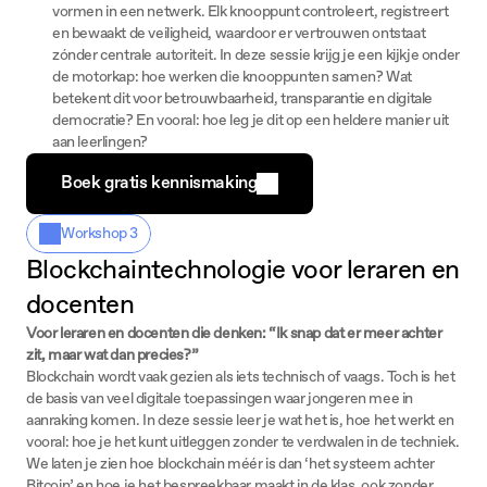
vormen in een netwerk. Elk knooppunt controleert, registreert 
en bewaakt de veiligheid, waardoor er vertrouwen ontstaat 
zónder centrale autoriteit. In deze sessie krijg je een kijkje onder 
de motorkap: hoe werken die knooppunten samen? Wat 
betekent dit voor betrouwbaarheid, transparantie en digitale 
democratie? En vooral: hoe leg je dit op een heldere manier uit 
aan leerlingen?
Boek gratis kennismaking
Workshop 3
Blockchaintechnologie voor leraren en 
docenten
Voor leraren en docenten die denken: “Ik snap dat er meer achter
zit, maar wat dan precies?”
Blockchain wordt vaak gezien als iets technisch of vaags. Toch is het
de basis van veel digitale toepassingen waar jongeren mee in
aanraking komen. In deze sessie leer je wat het is, hoe het werkt en
vooral: hoe je het kunt uitleggen zonder te verdwalen in de techniek.
We laten je zien hoe blockchain méér is dan ‘het systeem achter
Bitcoin’ en hoe je het bespreekbaar maakt in de klas, ook zonder