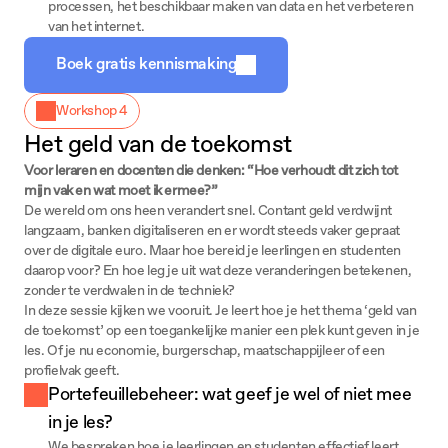
processen, het beschikbaar maken van data en het verbeteren 
van het internet.
Boek gratis kennismaking
Workshop 4
Het geld van de toekomst
Voor leraren en docenten die denken: “Hoe verhoudt dit zich tot
mijn vak en wat moet ik ermee?”
De wereld om ons heen verandert snel. Contant geld verdwijnt
langzaam, banken digitaliseren en er wordt steeds vaker gepraat
over de digitale euro. Maar hoe bereid je leerlingen en studenten
daarop voor? En hoe leg je uit wat deze veranderingen betekenen,
zonder te verdwalen in de techniek?
In deze sessie kijken we vooruit. Je leert hoe je het thema ‘geld van
de toekomst’ op een toegankelijke manier een plek kunt geven in je
les. Of je nu economie, burgerschap, maatschappijleer of een
profielvak geeft.
Portefeuillebeheer: wat geef je wel of niet mee 
in je les?
We bespreken hoe je leerlingen en studenten effectief leert 